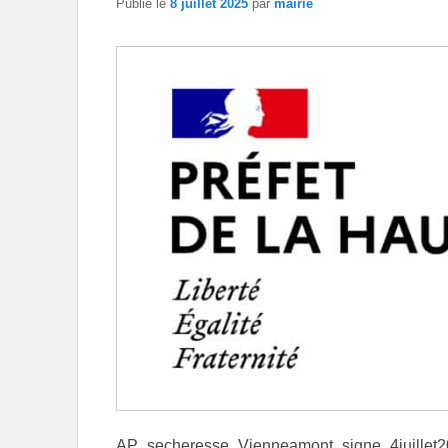
Publié le
8 juillet 2025
par
mairie
AP_secheresse_Vienneamont_signe_4juillet2