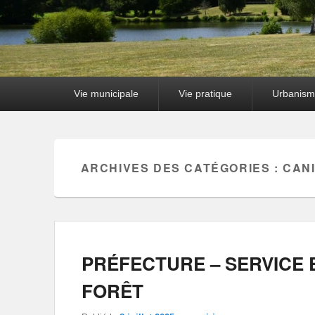
Premier
Vie municipale
Vie pratique
Urbanism
menu
ARCHIVES DES CATÉGORIES :
CAN
PRÉFECTURE – SERVICE 
FORÊT