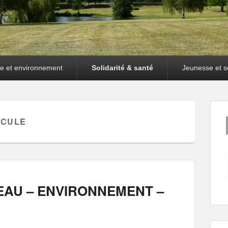
e et environnement
Solidarité & santé
Jeunesse et sc
ICULE
EAU – ENVIRONNEMENT –