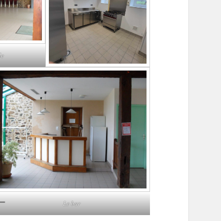
le
Le bar