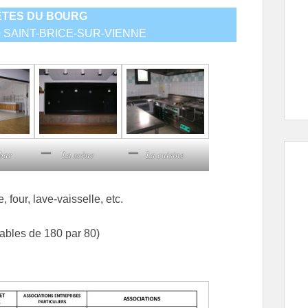
ÊTES DU BOURG
200 SAINT-BRICE-SUR-VIENNE
 bar
La scène
La cuisine
 four, lave-vaisselle, etc.
ables de 180 par 80)