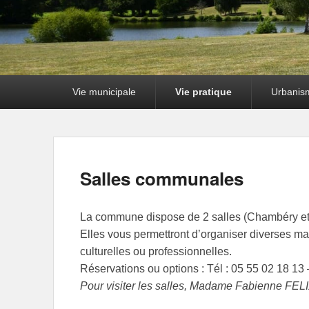
Premier
Vie municipale
Vie pratique
Urbanis
menu
Salles communales
La commune dispose de 2 salles (Chambéry et le
Elles vous permettront d’organiser diverses mani
culturelles ou professionnelles.
Réservations ou options : Tél : 05 55 02 18 13 
Pour visiter les salles, Madame Fabienne FELIX,