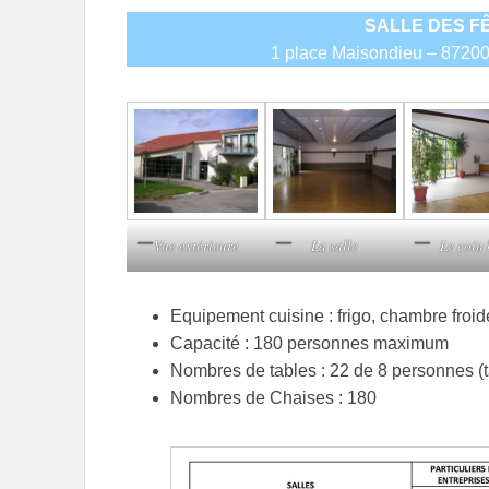
SALLE DES F
1 place Maisondieu – 87
Vue extérieure
La salle
Le coin
Equipement cuisine : frigo, chambre froide,
Capacité : 180 personnes maximum
Nombres de tables : 22 de 8 personnes (t
Nombres de Chaises : 180