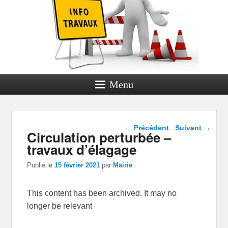
Menu
Navigation dans les
←
Précédent
Suivant
→
Circulation perturbée –
articles
travaux d’élagage
Publié le
15 février 2021
par
Mairie
This content has been archived. It may no
longer be relevant