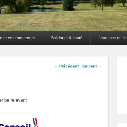
e et environnement
Solidarité & santé
Jeunesse et sco
Navigation dans les
←
Précédent
Suivant
→
articles
er be relevant