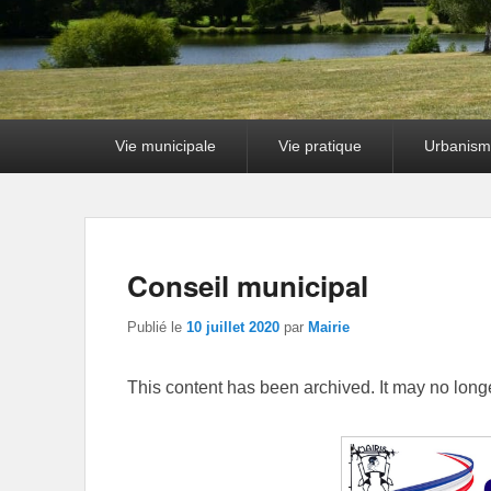
Premier
Vie municipale
Vie pratique
Urbanism
menu
Conseil municipal
Publié le
10 juillet 2020
par
Mairie
This content has been archived. It may no long