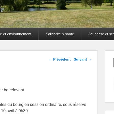
e et environnement
Solidarité & santé
Jeunesse et sco
Navigation dans les
←
Précédent
Suivant
→
articles
er be relevant
fêtes du bourg en session ordinaire, sous réserve
 10 avril à 9h30.