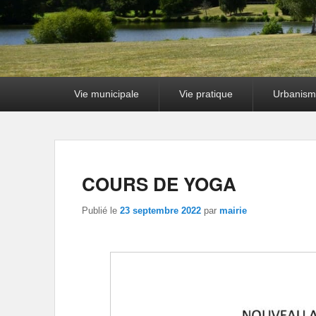
Premier
Vie municipale
Vie pratique
Urbanism
menu
COURS DE YOGA
Publié le
23 septembre 2022
par
mairie