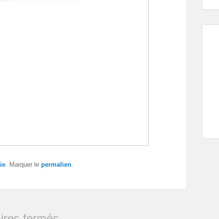
ie
. Marquer le
permalien
.
res fermés.