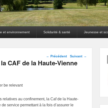
e et environnement
Solidarité & santé
Jeunesse et sco
Navigation dans les
←
Précédent
Suivant
→
articles
la CAF de la Haute-Vienne
er be relevant
relatives au confinement, la Caf de la Haute-
 de service permettant à la fois d’assurer le