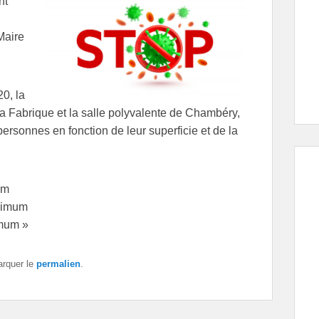
nt
Maire
0, la
 La Fabrique et la salle polyvalente de Chambéry,
personnes en fonction de leur superficie et de la
um
aximum
imum »
arquer le
permalien
.