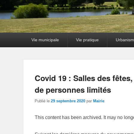
Premier
Vie municipale
Vie pratique
Urbanism
menu
Covid 19 : Salles des fêtes
de personnes limités
Publié le
29 septembre 2020
par
Mairie
This content has been archived. It may no long