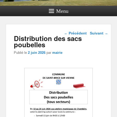
Menu
Navigation dans les
←
Précédent
Suivant
→
Distribution des sacs
articles
poubelles
Publié le
2 juin 2026
par
mairie