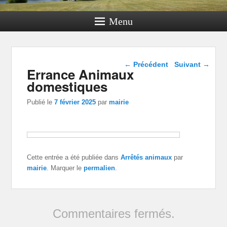
Menu
Navigation dans les
←
Précédent
Suivant
→
Errance Animaux
articles
domestiques
Publié le
7 février 2025
par
mairie
Cette entrée a été publiée dans
Arrêtés animaux
par
mairie
. Marquer le
permalien
.
Commentaires fermés.