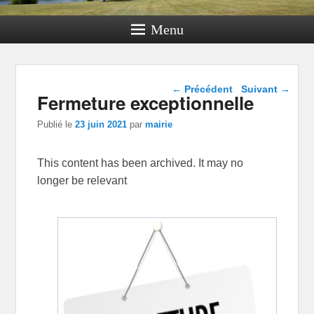
Menu
Navigation dans les
←
Précédent
Suivant
→
Fermeture exceptionnelle
articles
Publié le
23 juin 2021
par
mairie
This content has been archived. It may no
longer be relevant