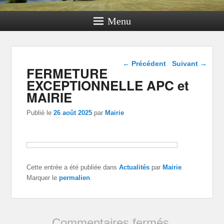
Menu
Navigation dans les
←
Précédent
Suivant
→
FERMETURE
articles
EXCEPTIONNELLE APC et
MAIRIE
Publié le
26 août 2025
par
Mairie
Cette entrée a été publiée dans
Actualités
par
Mairie
.
Marquer le
permalien
.
Commentaires fermés.