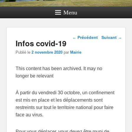
Menu
Navigation dans les
←
Précédent
Suivant
→
Infos covid-19
articles
Publié le
2 novembre 2020
par
Mairie
This content has been archived. It may no
longer be relevant
À partir du vendredi 30 octobre, un confinement
est mis en place et les déplacements sont
restreints sur tout le territoire national pour faire
face au virus.
Pour vous déplacer, vous devez être muni de