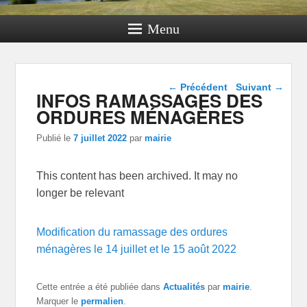
Menu
Navigation dans les
←
Précédent
Suivant
→
INFOS RAMASSAGES DES
articles
ORDURES MÉNAGÈRES
Publié le
7 juillet 2022
par
mairie
This content has been archived. It may no
longer be relevant
Modification du ramassage des ordures
ménagères le 14 juillet et le 15 août 2022
Cette entrée a été publiée dans
Actualités
par
mairie
.
Marquer le
permalien
.