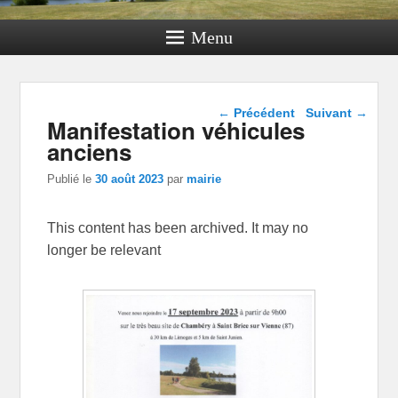
Menu
Navigation dans les
←
Précédent
Suivant
→
Manifestation véhicules
articles
anciens
Publié le
30 août 2023
par
mairie
This content has been archived. It may no
longer be relevant