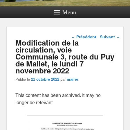
Menu
Navigation dans les
←
Précédent
Suivant
→
Modification de la
articles
circulation, voie
Communale 3, route du Puy
de Mallet, le lundi 7
novembre 2022
Publié le
21 octobre 2022
par
mairie
This content has been archived. It may no
longer be relevant