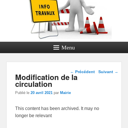
Menu
Navigation dans les
←
Précédent
Suivant
→
Modification de la
articles
circulation
Publié le
20 avril 2021
par
Mairie
This content has been archived. It may no
longer be relevant