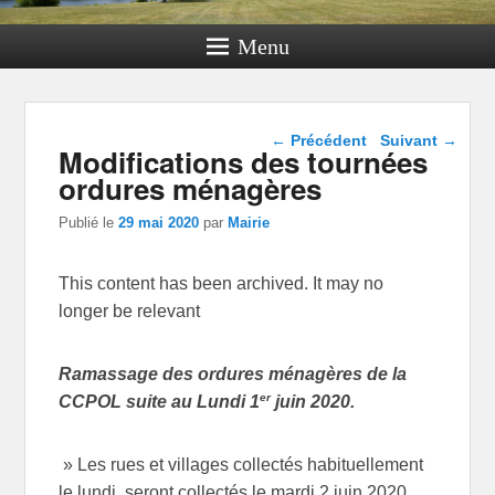
Menu
Navigation dans les
←
Précédent
Suivant
→
Modifications des tournées
articles
ordures ménagères
Publié le
29 mai 2020
par
Mairie
This content has been archived. It may no
longer be relevant
Ramassage des ordures ménagères de la
er
CCPOL suite au Lundi 1
juin 2020.
» Les rues et villages collectés habituellement
le lundi, seront collectés le mardi 2 juin 2020.