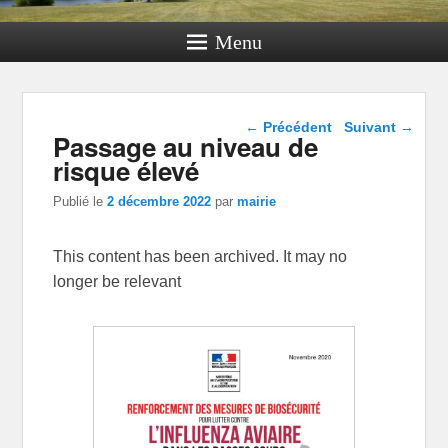
Menu
Navigation dans les
←
Précédent
Suivant
→
Passage au niveau de
articles
risque élevé
Publié le
2 décembre 2022
par
mairie
This content has been archived. It may no
longer be relevant