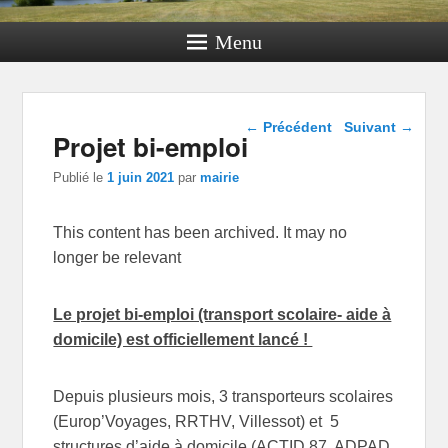
Menu
Navigation dans les
←
Précédent
Suivant
→
Projet bi-emploi
articles
Publié le
1 juin 2021
par
mairie
This content has been archived. It may no
longer be relevant
Le projet bi-emploi (transport scolaire- aide à
domicile) est officiellement lancé !
Depuis plusieurs mois, 3 transporteurs scolaires
(Europ’Voyages, RRTHV, Villessot) et 5
structures d’aide à domicile (ACTID 87, ADPAD,