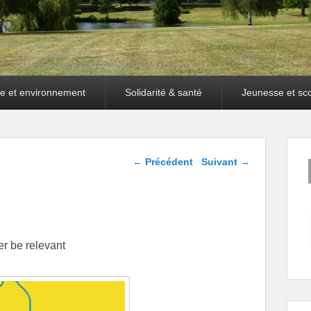
e et environnement
Solidarité & santé
Jeunesse et sco
Navigation dans les
←
Précédent
Suivant
→
articles
er be relevant