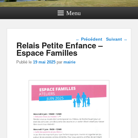
Menu
Navigation dans les
←
Précédent
Suivant
→
Relais Petite Enfance –
articles
Espace Familles
Publié le
19 mai 2025
par
mairie