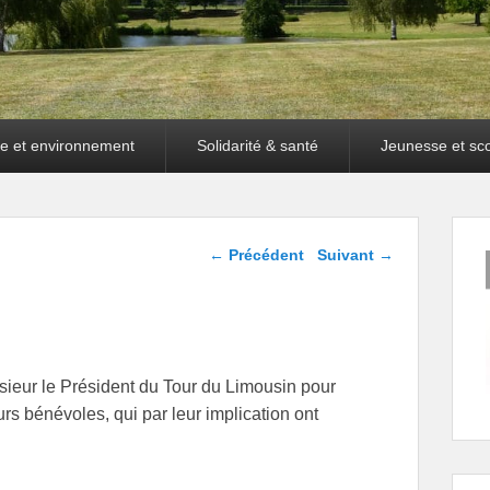
e et environnement
Solidarité & santé
Jeunesse et sco
Navigation dans les
←
Précédent
Suivant
→
articles
sieur le Président du Tour du Limousin pour
rs bénévoles, qui par leur implication ont