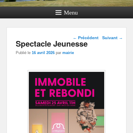
Menu
Navigation dans les
←
Précédent
Suivant
→
Spectacle Jeunesse
articles
Publié le
16 avril 2026
par
mairie