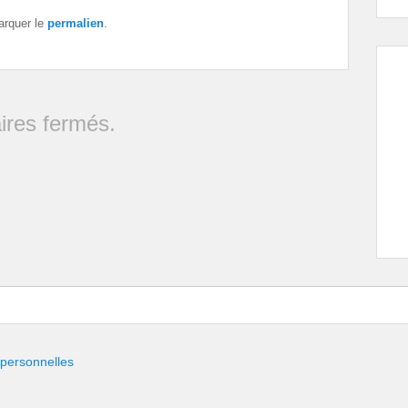
arquer le
permalien
.
res fermés.
 personnelles