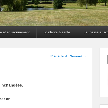
e et environnement
Solidarité & santé
Jeunesse et sco
Navigation dans les
←
Précédent
Suivant
→
articles
t inchangées.
par an