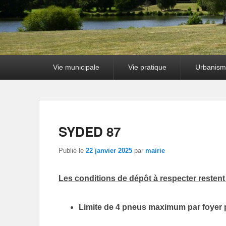
Premier
Vie municipale
Vie pratique
Urbanism
menu
SYDED 87
Publié le
22 janvier 2025
par
mairie
Les conditions de dépôt à respecter resten
Limite de 4 pneus maximum par foyer 