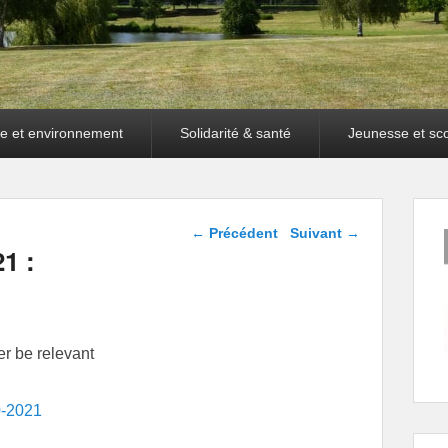
e et environnement
Solidarité & santé
Jeunesse et sco
Navigation dans les
←
Précédent
Suivant
→
articles
1 :
er be relevant
0-2021