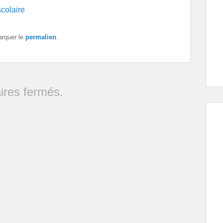
scolaire
arquer le
permalien
.
res fermés.