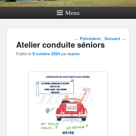
Menu
Navigation dans les
←
Précédent
Suivant
→
Atelier conduite séniors
articles
Publié le
8 octobre 2024
par
mairie