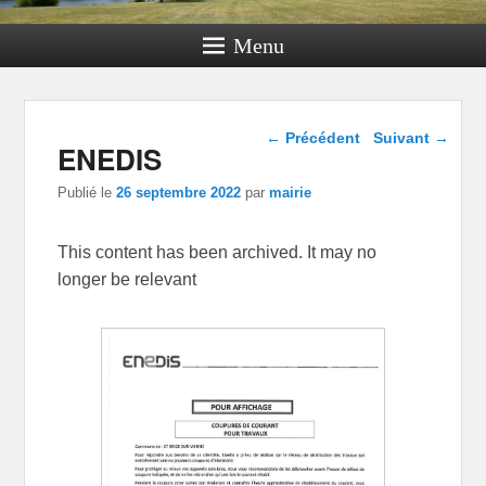
Menu
Navigation dans les
←
Précédent
Suivant
→
ENEDIS
articles
Publié le
26 septembre 2022
par
mairie
This content has been archived. It may no
longer be relevant